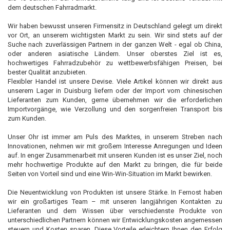
dem deutschen Fahrradmarkt.
Wir haben bewusst unseren Firmensitz in Deutschland gelegt um direkt
vor Ort, an unserem wichtigsten Markt zu sein. Wir sind stets auf der
Suche nach zuverlässigen Partnern in der ganzen Welt - egal ob China,
oder anderen asiatische Ländern. Unser oberstes Ziel ist es,
hochwertiges Fahrradzubehör zu wettbewerbsfähigen Preisen, bei
bester Qualität anzubieten.
Flexibler Handel ist unsere Devise. Viele Artikel können wir direkt aus
unserem Lager in Duisburg liefern oder der Import vom chinesischen
Lieferanten zum Kunden, gerne übernehmen wir die erforderlichen
Importvorgänge, wie Verzollung und den sorgenfreien Transport bis
zum Kunden.
Unser Ohr ist immer am Puls des Marktes, in unserem Streben nach
Innovationen, nehmen wir mit großem Interesse Anregungen und Ideen
auf. In enger Zusammenarbeit mit unseren Kunden ist es unser Ziel, noch
mehr hochwertige Produkte auf den Markt zu bringen, die für beide
Seiten von Vorteil sind und eine Win-Win-Situation im Markt bewirken.
Die Neuentwicklung von Produkten ist unsere Stärke. In Fernost haben
wir ein großartiges Team – mit unseren langjährigen Kontakten zu
Lieferanten und dem Wissen über verschiedenste Produkte von
unterschiedlichen Partnern können wir Entwicklungskosten angemessen
steuern und Kosten sparen. Diese Vorteile erleichtern Ihnen den Erfolg